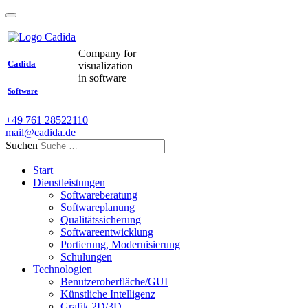
Company for
Cadida
visualization
in software
Software
+49 761 28522110
mail@cadida.de
Suchen
Start
Dienstleistungen
Softwareberatung
Softwareplanung
Qualitätssicherung
Softwareentwicklung
Portierung, Modernisierung
Schulungen
Technologien
Benutzeroberfläche/GUI
Künstliche Intelligenz
Grafik 2D/3D