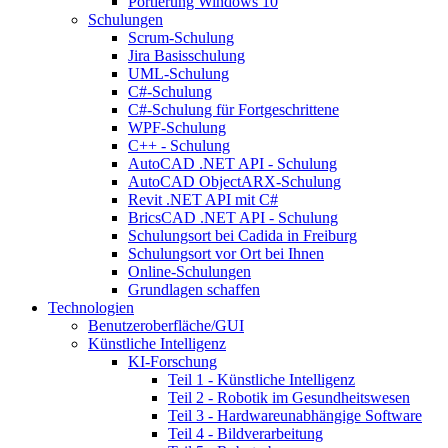
Portierung Windows 10
Schulungen
Scrum-Schulung
Jira Basisschulung
UML-Schulung
C#-Schulung
C#-Schulung für Fortgeschrittene
WPF-Schulung
C++ - Schulung
AutoCAD .NET API - Schulung
AutoCAD ObjectARX-Schulung
Revit .NET API mit C#
BricsCAD .NET API - Schulung
Schulungsort bei Cadida in Freiburg
Schulungsort vor Ort bei Ihnen
Online-Schulungen
Grundlagen schaffen
Technologien
Benutzeroberfläche/GUI
Künstliche Intelligenz
KI-Forschung
Teil 1 - Künstliche Intelligenz
Teil 2 - Robotik im Gesundheitswesen
Teil 3 - Hardwareunabhängige Software
Teil 4 - Bildverarbeitung