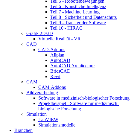
Teil 5 - Roboterbewegungen
Teil 6 - Künstliche Intelligenz
Teil 7 - Machine Learning
Teil 8 - Sicherheit und Datenschutz
Teil 9 - Transfer der Software
Teil 10 - HIRAC
Grafik 2D/3D
Virtuelle Realität - VR
CAD
CAD-Addons
Allplan
AutoCAD
AutoCAD Architecture
BricsCAD
Revit
CAM
CAM-Addons
Bildverarbeitung
Software in medizinisch-biologischer Forschung
Projektbeispiel - Software für medizinisch-
biologische Forschung
Simulation
LabVIEW
Simulationsmodelle
Branchen