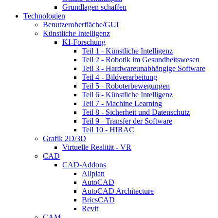
Grundlagen schaffen
Technologien
Benutzeroberfläche/GUI
Künstliche Intelligenz
KI-Forschung
Teil 1 - Künstliche Intelligenz
Teil 2 - Robotik im Gesundheitswesen
Teil 3 - Hardwareunabhängige Software
Teil 4 - Bildverarbeitung
Teil 5 - Roboterbewegungen
Teil 6 - Künstliche Intelligenz
Teil 7 - Machine Learning
Teil 8 - Sicherheit und Datenschutz
Teil 9 - Transfer der Software
Teil 10 - HIRAC
Grafik 2D/3D
Virtuelle Realität - VR
CAD
CAD-Addons
Allplan
AutoCAD
AutoCAD Architecture
BricsCAD
Revit
CAM