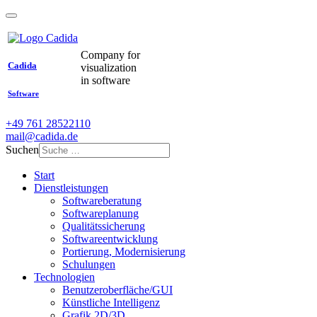
Company for
Cadida
visualization
in software
Software
+49 761 28522110
mail@cadida.de
Suchen
Start
Dienstleistungen
Softwareberatung
Softwareplanung
Qualitätssicherung
Softwareentwicklung
Portierung, Modernisierung
Schulungen
Technologien
Benutzeroberfläche/GUI
Künstliche Intelligenz
Grafik 2D/3D