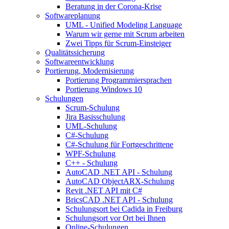
Beratung in der Corona-Krise
Softwareplanung
UML - Unified Modeling Language
Warum wir gerne mit Scrum arbeiten
Zwei Tipps für Scrum-Einsteiger
Qualitätssicherung
Softwareentwicklung
Portierung, Modernisierung
Portierung Programmiersprachen
Portierung Windows 10
Schulungen
Scrum-Schulung
Jira Basisschulung
UML-Schulung
C#-Schulung
C#-Schulung für Fortgeschrittene
WPF-Schulung
C++ - Schulung
AutoCAD .NET API - Schulung
AutoCAD ObjectARX-Schulung
Revit .NET API mit C#
BricsCAD .NET API - Schulung
Schulungsort bei Cadida in Freiburg
Schulungsort vor Ort bei Ihnen
Online-Schulungen