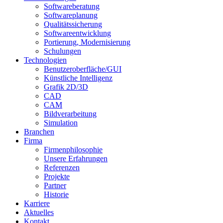
Softwareberatung
Softwareplanung
Qualitätssicherung
Softwareentwicklung
Portierung, Modernisierung
Schulungen
Technologien
Benutzeroberfläche/GUI
Künstliche Intelligenz
Grafik 2D/3D
CAD
CAM
Bildverarbeitung
Simulation
Branchen
Firma
Firmenphilosophie
Unsere Erfahrungen
Referenzen
Projekte
Partner
Historie
Karriere
Aktuelles
Kontakt